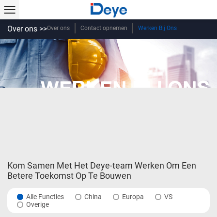
Over ons >>
Over ons
Contact opnemen
Werken Bij Ons
WERKEN BIJ ONS
Kom Samen Met Het Deye-team Werken Om Een
Betere Toekomst Op Te Bouwen
Alle Functies
China
Europa
VS
Overige