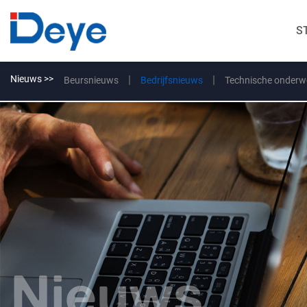
S
Nieuws >>
Beursnieuws
Bedrijfsnieuws
Technische onderw
Nieuws