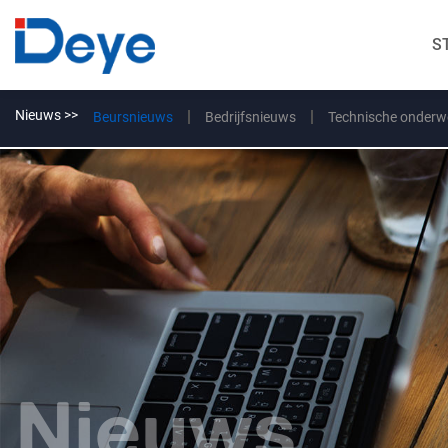
S
Nieuws >>
Beursnieuws
Bedrijfsnieuws
Technische onderw
Nieuws