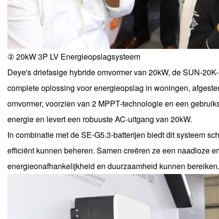
② 20kW 3P LV Energieopslagsysteem
Deye's driefasige hybride omvormer van 20kW, de SUN-20K-S
complete oplossing voor energieopslag in woningen, afgest
omvormer, voorzien van 2 MPPT-technologie en een gebruiksv
energie en levert een robuuste AC-uitgang van 20kW.
In combinatie met de SE-G5.3-batterijen biedt dit systeem 
efficiënt kunnen beheren. Samen creëren ze een naadloze er
energieonafhankelijkheid en duurzaamheid kunnen bereiken