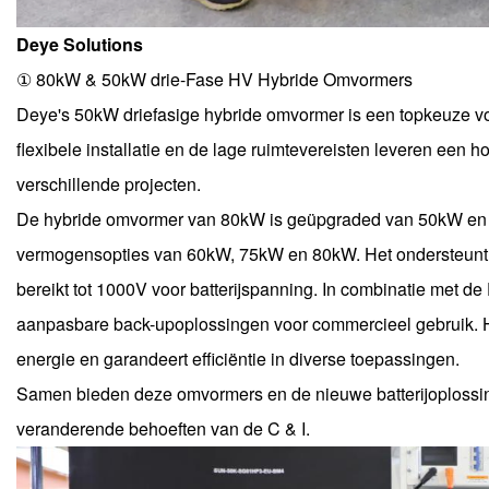
Deye Solutions
① 80kW & 50kW drie-Fase HV Hybride Omvormers
Deye's 50kW driefasige hybride omvormer is een topkeuze vo
flexibele installatie en de lage ruimtevereisten leveren een 
verschillende projecten.
De hybride omvormer van 80kW is geüpgraded van 50kW en 
vermogensopties van 60kW, 75kW en 80kW. Het ondersteunt 
bereikt tot 1000V voor batterijspanning. In combinatie met d
aanpasbare back-upoplossingen voor commercieel gebruik. H
energie en garandeert efficiëntie in diverse toepassingen.
Samen bieden deze omvormers en de nieuwe batterijoplossin
veranderende behoeften van de C & I.