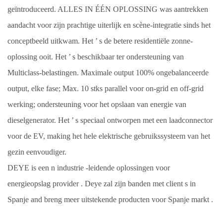
geïntroduceerd. ALLES IN ÉÉN OPLOSSING was
aantrekken
aandacht voor zijn prachtige uiterlijk en scène-integratie sinds het
conceptbeeld uitkwam. Het
’
s de betere residentiële zonne-
oplossing ooit. Het
’
s
beschikbaar
ter ondersteuning van
Multiclass-belastingen. Maximale output 100% ongebalanceerde
output, elke fase; Max. 10 stks parallel voor on-grid en off-grid
werking; ondersteuning voor het opslaan van energie van
dieselgenerator. Het
’
s speciaal ontworpen met een laadconnector
voor de EV,
making
het hele elektrische gebruikssysteem van het
gezin eenvoudiger.
DEYE
is een
n
industrie
-leidende oplossingen voor
energieopslag
provider
.
Deye
zal zijn banden met
client
s
in
Spanje
and
breng meer uitstekende producten voor Spanje markt
.