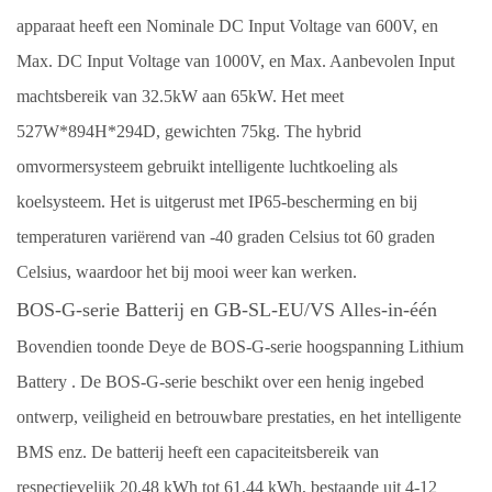
apparaat heeft een Nominale DC Input Voltage van 600V, en
Max. DC Input Voltage van 1000V, en Max. Aanbevolen Input
machtsbereik van 32.5kW aan 65kW. Het meet
527W*894H*294D, gewichten 75kg. The
hybrid
omvormersysteem gebruikt intelligente luchtkoeling als
koelsysteem. Het is uitgerust met IP65-bescherming en bij
temperaturen variërend van -40 graden Celsius tot 60 graden
Celsius, waardoor het bij mooi weer kan werken.
BOS-G-serie Batterij en GB-SL-EU/VS Alles-in-één
Bovendien toonde Deye de BOS-G-serie hoogspanning
Lithium
Battery
. De BOS-G-serie beschikt over een henig ingebed
ontwerp, veiligheid en betrouwbare prestaties, en het intelligente
BMS enz. De batterij heeft een capaciteitsbereik van
respectievelijk 20,48 kWh tot 61,44 kWh, bestaande uit 4-12