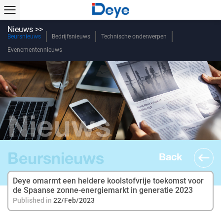
Nieuws >>
Beursnieuws
Bedrijfsnieuws
Technische onderwerpen
Evenementennieuws
Nieuws
Beursnieuws
Back
Deye omarmt een heldere koolstofvrije toekomst voor
de Spaanse zonne-energiemarkt in generatie 2023
Published in
22/Feb/2023