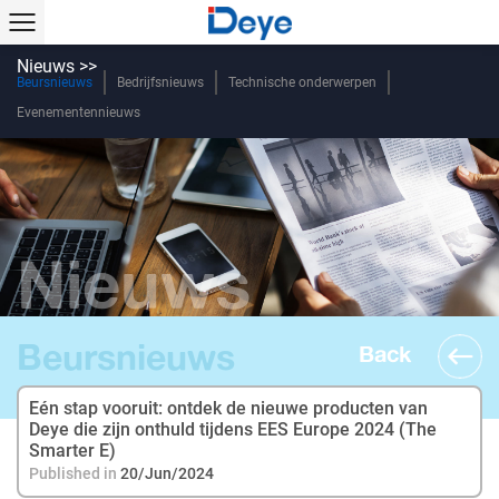
Nieuws >>
Beursnieuws
Bedrijfsnieuws
Technische onderwerpen
Evenementennieuws
Nieuws
Beursnieuws
Back
Eén stap vooruit: ontdek de nieuwe producten van
Deye die zijn onthuld tijdens EES Europe 2024 (The
Smarter E)
Published in
20/Jun/2024