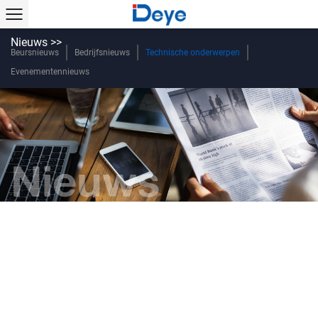
Nieuws >>
Beursnieuws
Bedrijfsnieuws
Technische onderwerpen
Evenementennieuws
Nieuws