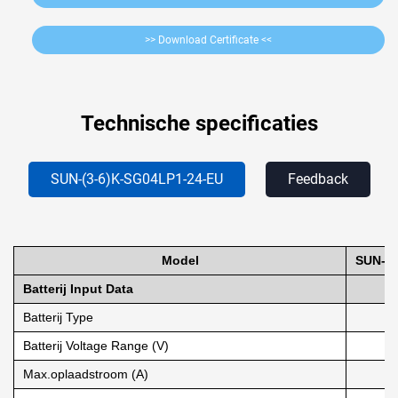
>> Download Certificate <<
Technische specificaties
SUN-(3-6)K-SG04LP1-24-EU
Feedback
Model
SUN-3
Batterij Input Data
Batterij Type
Batterij Voltage Range (V)
Max.oplaadstroom (A)