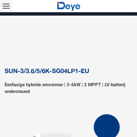
Producten >>
Hybride omvormer
Stringomvormer
Off-grid omvormer
Micro-omvormer
Micro-hybride omvormer
Energieopslagsysteem
Zonne-airconditioner
Accessoires & monitoring
EV-lader
SUN-3/3.6/5/6K-SG04LP1-EU
Eenfasige hybride omvormer | 3-6kW | 2 MPPT | LV-batterij
ondersteund