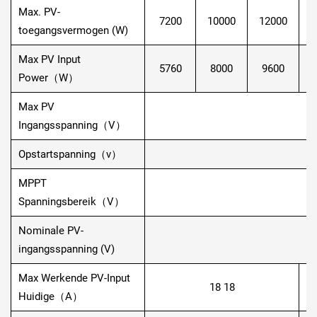
Max. PV-
7200
10000
12000
1
toegangsvermogen (W)
Max PV Input
5760
8000
9600
1
Power（W）
Max PV
Ingangsspanning（V）
Opstartspanning（v）
MPPT
1
Spanningsbereik（V）
Nominale PV-
ingangsspanning (V)
Max Werkende PV-Input
18 18
Huidige（A）