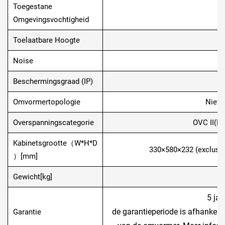
Toegestane
0
Omgevingsvochtigheid
Toelaatbare Hoogte
2
Noise
Beschermingsgraad (IP)
Omvormertopologie
Niet-
Overspanningscategorie
OVC II(DC
Kabinetsgrootte（W*H*D
330×580×232 (exclusie
）[mm]
Gewicht[kg]
5 jaa
de garantieperiode is afhankelijk
Garantie