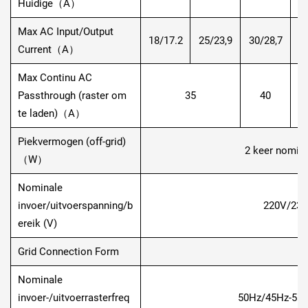
Huidige（A）
Max AC Input/Output
35
18/17.2
25/23,9
30/28,7
Current（A）
Max Continu AC
Passthrough (raster om
35
40
te laden)（A）
Piekvermogen (off-grid)
2 keer nomin
（W）
Nominale
invoer/uitvoerspanning/b
220V/230
ereik (V)
Grid Connection Form
L
Nominale
invoer-/uitvoerrasterfreq
50Hz/45Hz-55H