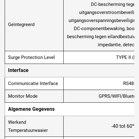
DC-bescherming tegen 
uitgangsoverstroombeveiligi
uitgangsoverspanningsbeveiliging
Geïntegreerd
DC-componentbewaking, boogbre
bescherming tegen eilandbestuiving
impedantie, detecti
Surge Protection Level
TYPE II (DC
Interface
Communicatie Interface
RS485/
Monitor Mode
GPRS/WIFI/Bluetoot
Algemene Gegevens
Werkend
-40 tot 60℃
Temperatuurwaaier