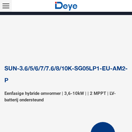
Producten >>
Hybride omvormer
Stringomvormer
Off-grid omvormer
Micro-omvormer
Micro-hybride omvormer
Energieopslagsysteem
Zonne-airconditioner
Accessoires & monitoring
EV-lader
SUN-3.6/5/6/7/7.6/8/10K-SG05LP1-EU-AM2-
P
Eenfasige hybride omvormer | 3,6-10kW | | 2 MPPT | LV-
batterij ondersteund