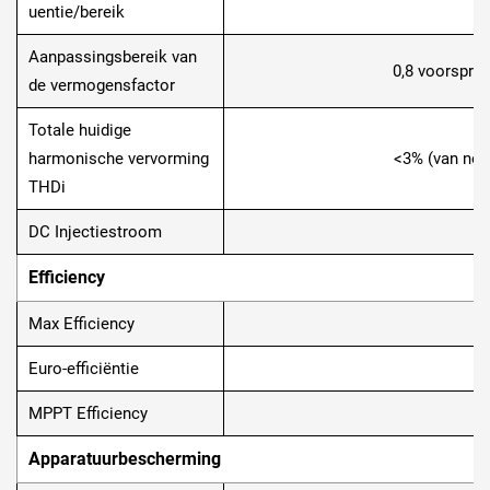
uentie/bereik
Aanpassingsbereik van
0,8 voorspro
de vermogensfactor
Totale huidige
harmonische vervorming
<3% (van no
THDi
DC Injectiestroom
<
Efficiency
Max Efficiency
9
Euro-efficiëntie
9
MPPT Efficiency
Apparatuurbescherming