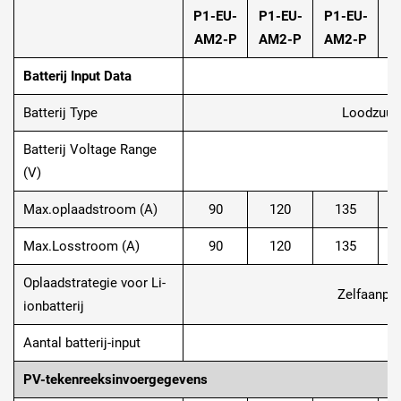
P1-EU-
P1-EU-
P1-EU-
P
AM2-P
AM2-P
AM2-P
A
Batterij Input Data
Batterij Type
Loodzuur 
Batterij Voltage Range
(V)
Max.oplaadstroom (A)
90
120
135
Max.Losstroom (A)
90
120
135
Oplaadstrategie voor Li-
Zelfaanpa
ionbatterij
Aantal batterij-input
PV-tekenreeksinvoergegevens