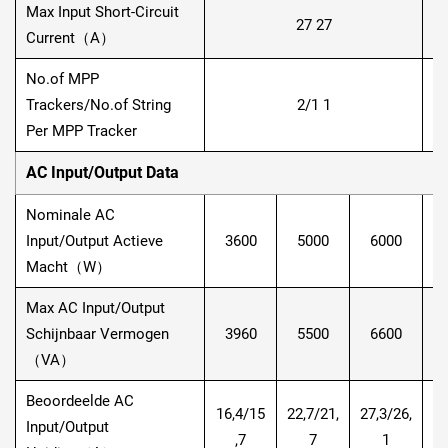
Max Input Short-Circuit
27 27
Current（A）
No.of MPP
Trackers/No.of String
2/1 1
Per MPP Tracker
AC Input/Output Data
Nominale AC
Input/Output Actieve
3600
5000
6000
Macht（W）
Max AC Input/Output
Schijnbaar Vermogen
3960
5500
6600
（VA）
Beoordeelde AC
16,4/15
22,7/21,
27,3/26,
31
Input/Output
,7
7
1