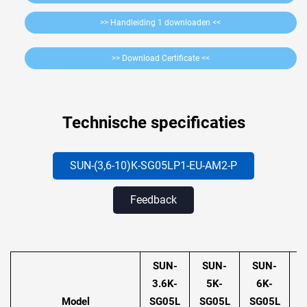
>> Handleiding 1 downloaden <<
>> Download Certificate <<
Technische specificaties
SUN-(3,6-10)K-SG05LP1-EU-AM2-P
Feedback
SUN-
SUN-
SUN-
3.6K-
5K-
6K-
Model
SG05L
SG05L
SG05L
S