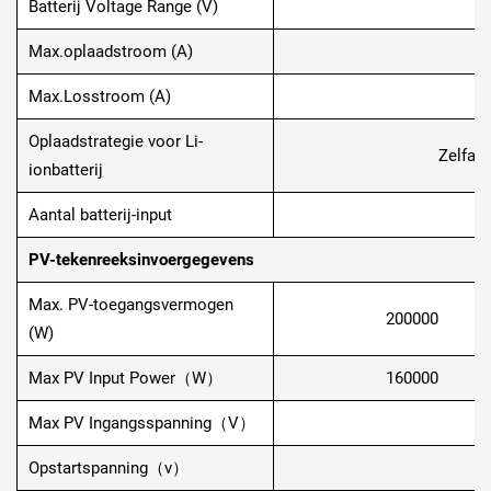
Batterij Voltage Range (V)
Max.oplaadstroom (A)
Max.Losstroom (A)
Oplaadstrategie voor Li-
Zelfaa
ionbatterij
Aantal batterij-input
PV-tekenreeksinvoergegevens
Max. PV-toegangsvermogen
200000
(W)
Max PV Input Power（W）
160000
Max PV Ingangsspanning（V）
Opstartspanning（v）