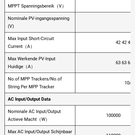
MPPT Spanningsbereik（V）
Nominale PV-ingangsspanning
(V)
Max Input Short-Circuit
42 42 42 
Current（A）
Max Werkende PV-Input
63 63 63 
Huidige（A）
No.of MPP Trackers/No.of
10/2 
String Per MPP Tracker
AC Input/Output Data
Nominale AC Input/Output
100000
Actieve Macht（W）
Max AC Input/Output Schijnbaar