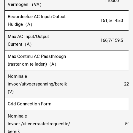
110000
Vermogen （VA）
Beoordeelde AC Input/Output
151,6/145,0
Huidige（A）
Max AC Input/Output
166,7/159,5
Current（A）
Max Continu AC Passthrough
(raster om te laden)（A）
Nominale
invoer/uitvoerspanning/bereik
220/
(V)
Grid Connection Form
Nominale
invoer-/uitvoerrasterfrequentie/
50/4
bereik