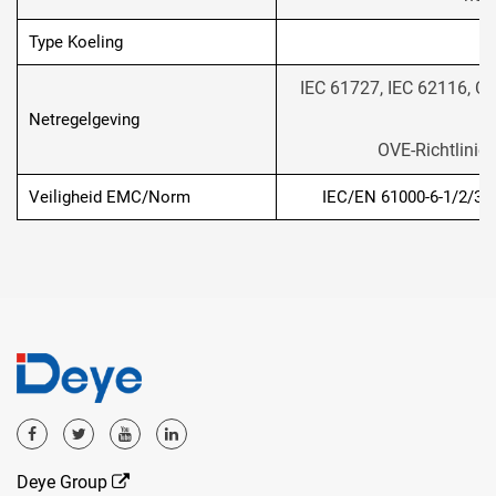
Type Koeling
IEC 61727, IEC 62116, CE
U
Netregelgeving
OVE-Richtlinie
Veiligheid EMC/Norm
IEC/EN 61000-6-1/2/3/4
Deye Group