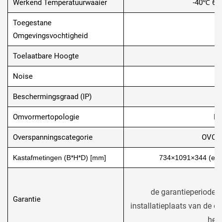
Werkend Temperatuurwaaier
-40℃ 60
Toegestane
Omgevingsvochtigheid
Toelaatbare Hoogte
Noise
Beschermingsgraad (IP)
Omvormertopologie
Ni
Overspanningscategorie
OVC II
Kastafmetingen (B*H*D) [mm]
734×1091×344 (excl
5 
de garantieperiode is
Garantie
installatieplaats van de 
het 