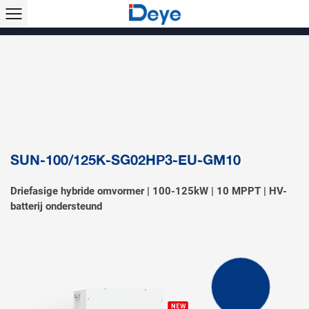
Producten >>
Hybride omvormer
Stringomvormer
Off-grid omvormer
Micro-omvormer
Micro-hybride omvormer
Energieopslagsysteem
Zonne-airconditioner
Accessoires & monitoring
EV-lader
SUN-100/125K-SG02HP3-EU-GM10
Driefasige hybride omvormer | 100-125kW | 10 MPPT | HV-
batterij ondersteund