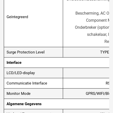
O
Bescherming, AC Outp
Geïntegreerd
Component Moni
Onderbreker (optionee
schakelaar, Iso
Rest
Surge Protection Level
TYPE II
Interface
LCD/LED-display
Communicatie Interface
RS4
Monitor Mode
GPRS/WIFI/Bluet
Algemene Gegevens