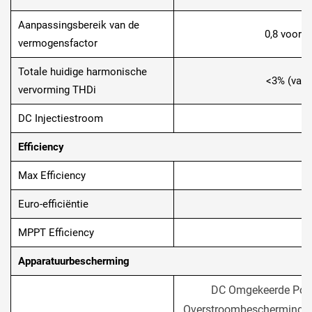
Aanpassingsbereik van de
0,8 voorsp
vermogensfactor
Totale huidige harmonische
<3% (van
vervorming THDi
DC Injectiestroom
Efficiency
Max Efficiency
Euro-efficiëntie
MPPT Efficiency
Apparatuurbescherming
DC Omgekeerde Polar
Overstroombescherming, 