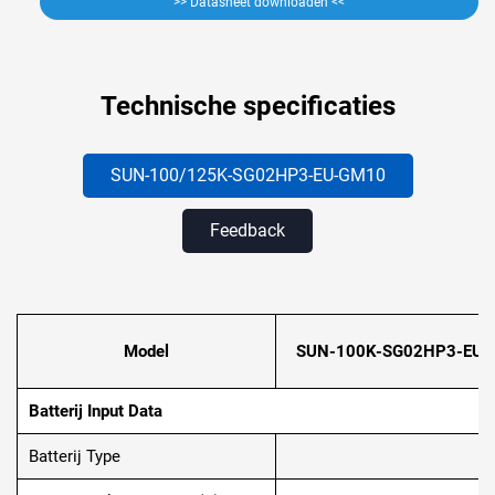
>> Datasheet downloaden <<
Technische specificaties
SUN-100/125K-SG02HP3-EU-GM10
Feedback
Model
SUN-100K-SG02HP3-EU-
Batterij Input Data
Batterij Type