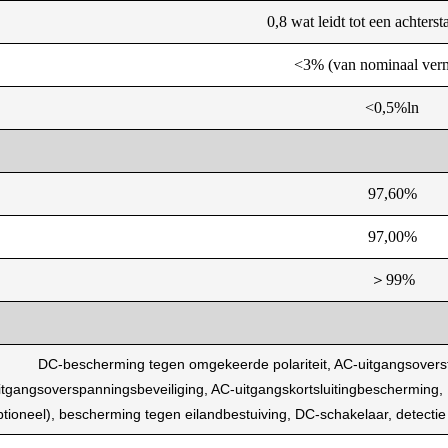
0,8 wat leidt tot een achters
<3% (van nominaal ver
<0,5%ln
97,60%
97,00%
＞99%
DC-bescherming tegen omgekeerde polariteit, AC-uitgangsovers
itgangsoverspanningsbeveiliging, AC-uitgangskortsluitingbeschermin
ptioneel), bescherming tegen eilandbestuiving, DC-schakelaar, detectie