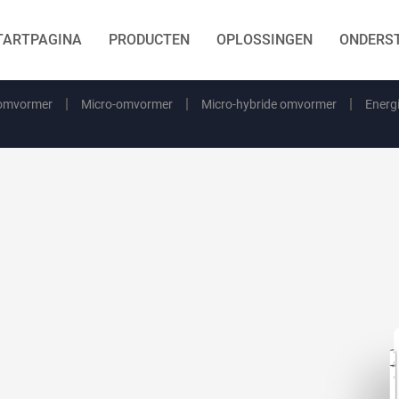
TARTPAGINA
PRODUCTEN
OPLOSSINGEN
ONDERS
 omvormer
Micro-omvormer
Micro-hybride omvormer
Energ