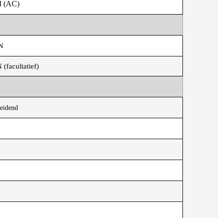
I (AC)
N
facultatief)
eidend