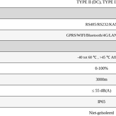
TYPE II (DC), TYPE I
RS485/RS232/KA
GPRS/WIFI/Bluetooth/4G/LAN (
-40 tot 60
℃
, >45
℃
Afl
0-100%
3000m
≤ 55 dB(A)
IP65
Niet-geïsoleerd