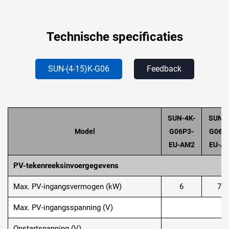
Technische specificaties
SUN-(4-15)K-G06
Feedback
SUN-4K-
SUN-5
Model
G06P3-
G06P
EU-AM2
EU-A
PV-tekenreeksinvoergegevens
Max. PV-ingangsvermogen (kW)
6
7.5
Max. PV-ingangsspanning (V)
Opstartspanning (V)