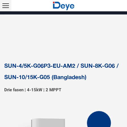
Producten >>
Hybride omvormer
Stringomvormer
Off-grid omvormer
Micro-omvormer
Micro-hybride omvormer
Energieopslagsysteem
Zonne-airconditioner
Accessoires & monitoring
EV-lader
SUN-4/5K-G06P3-EU-AM2 / SUN-8K-G06 /
SUN-10/15K-G05 (Bangladesh)
Drie fasen | 4-15kW | 2 MPPT