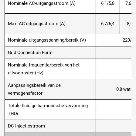
Nominale AC-uitgangsstroom (A)
6,1/5,8
7,6/7
Max. AC-uitgangsstroom (A)
6,7/6,4
8,4/
Nominale uitgangsspanning/bereik (V)
220/38
Grid Connection Form
Nominale frequentie/bereik van het
uitvoerraster (Hz)
Aanpassingsbereik van de
0,8 wat le
vermogensfactor
Totale huidige harmonische vervorming
THDi
DC Injectiestroom