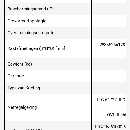
Beschermingsgraad (IP)
Omvormertopologie
Overspanningscategorie
O
283×525×178 (e
Kastafmetingen (B*H*D) [mm]
Gewicht (kg)
Garantie
Type van Koeling
IEC 61727, IEC 6
Netregelgeving
OVE-Richtli
IEC/EN 61000-6-1/