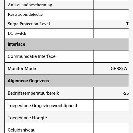
Anti-eilandbescherming
Reststroomdetectie
Surge Protection Level
TYP
DC Switch
Interface
Communicatie Interface
Monitor Mode
GPRS/WIFI/
Algemene Gegevens
-25 t
Bedrijfstemperatuurbereik
Toegestane Omgevingsvochtigheid
Toegestane Hoogte
Geluidsniveau