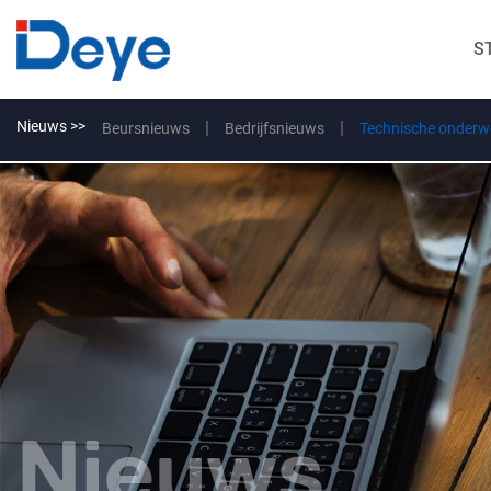
S
Nieuws >>
Beursnieuws
Bedrijfsnieuws
Technische onderw
Nieuws