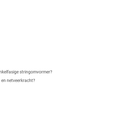
enkelfasige stringomvormer?
 en netveerkracht?