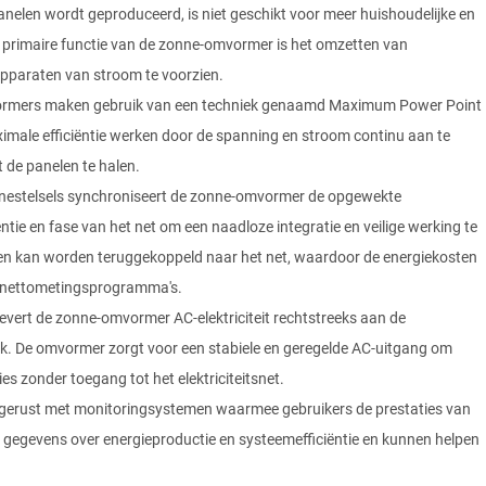
panelen wordt geproduceerd, is niet geschikt voor meer huishoudelijke en
primaire functie van de zonne-omvormer is het omzetten van
apparaten van stroom te voorzien.
rmers maken gebruik van een techniek genaamd Maximum Power Point
male efficiëntie werken door de spanning en stroom continu aan te
de panelen te halen.
onnestelsels synchroniseert de zonne-omvormer de opgewekte
ntie en fase van het net om een naadloze integratie en veilige werking te
elen kan worden teruggekoppeld naar het net, waardoor de energiekosten
ia nettometingsprogramma's.
evert de zonne-omvormer AC-elektriciteit rechtstreeks aan de
ruik. De omvormer zorgt voor een stabiele en geregelde AC-uitgang om
s zonder toegang tot het elektriciteitsnet.
tgerust met monitoringsystemen waarmee gebruikers de prestaties van
gegevens over energieproductie en systeemefficiëntie en kunnen helpen