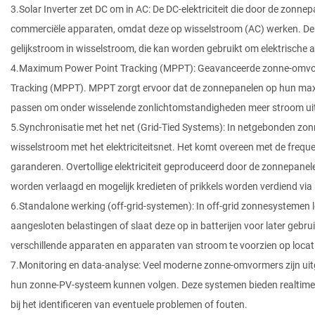
3.Solar Inverter zet DC om in AC: De DC-elektriciteit die door de zonne
commerciële apparaten, omdat deze op wisselstroom (AC) werken. De 
gelijkstroom in wisselstroom, die kan worden gebruikt om elektrische 
4.Maximum Power Point Tracking (MPPT): Geavanceerde zonne-omvo
Tracking (MPPT). MPPT zorgt ervoor dat de zonnepanelen op hun maxi
passen om onder wisselende zonlichtomstandigheden meer stroom uit 
5.Synchronisatie met het net (Grid-Tied Systems): In netgebonden z
wisselstroom met het elektriciteitsnet. Het komt overeen met de freque
garanderen. Overtollige elektriciteit geproduceerd door de zonnepan
worden verlaagd en mogelijk kredieten of prikkels worden verdiend v
6.Standalone werking (off-grid-systemen): In off-grid zonnesystemen l
aangesloten belastingen of slaat deze op in batterijen voor later geb
verschillende apparaten en apparaten van stroom te voorzien op locatie
7.Monitoring en data-analyse: Veel moderne zonne-omvormers zijn ui
hun zonne-PV-systeem kunnen volgen. Deze systemen bieden realtime 
bij het identificeren van eventuele problemen of fouten.