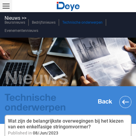
Nieuws >>
Beursnieuws
Bedrijfsnieuws
Technische onderwerpen
Evenementennieuws
Nieuws
Technische
Back
onderwerpen
Wat zijn de belangrijkste overwegingen bij het kiezen
van een enkelfasige stringomvormer?
Published in
08/Jun/2023