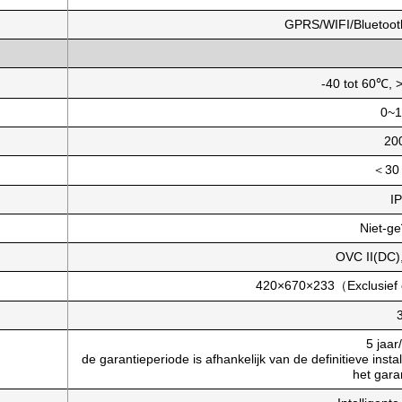
GPRS/WIFI/Bluetooth
-40 tot 60℃, 
0~
20
＜30 
I
Niet-ge
OVC II(DC)
420×670×233（Exclusief 
5 jaar
de garantieperiode is afhankelijk van de definitieve ins
het gara