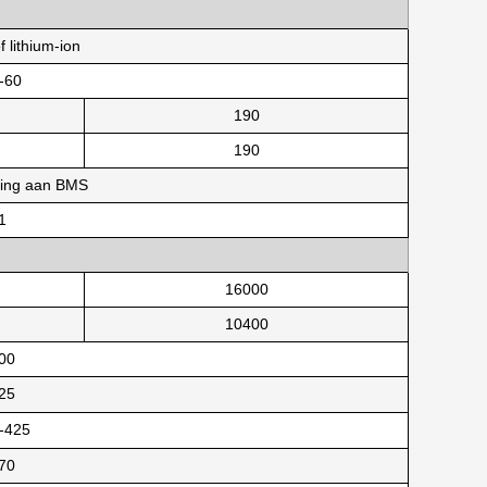
 lithium-ion
-60
190
190
sing aan BMS
1
16000
10400
00
25
-425
70