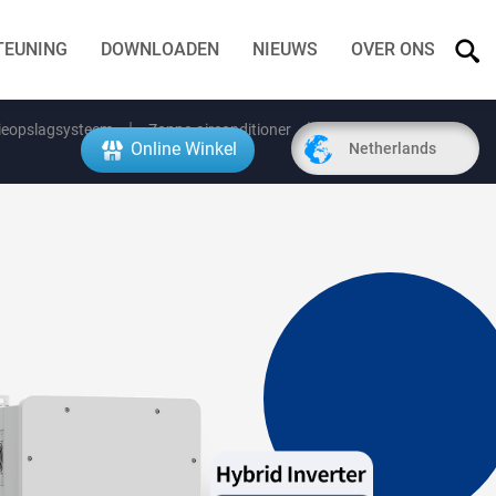
TEUNING
DOWNLOADEN
NIEUWS
OVER ONS
ieopslagsysteem
Zonne-airconditioner
Online Winkel
Netherlands