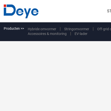
S
Producten >>
Hybride omvormer
Stringomvormer
Off-grid
Accessoires & monitoring
EV-lader