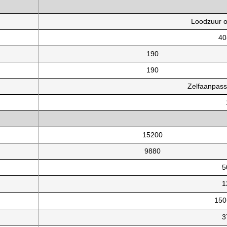
Loodzuur of
40
190
190
Zelfaanpas
15200
9880
5
1
150
3