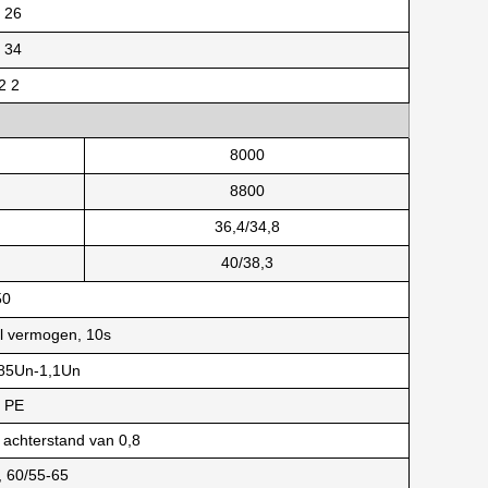
 26
 34
2 2
8000
8800
36,4/34,8
40/38,3
50
l vermogen, 10s
,85Un-1,1Un
 PE
n achterstand van 0,8
, 60/55-65