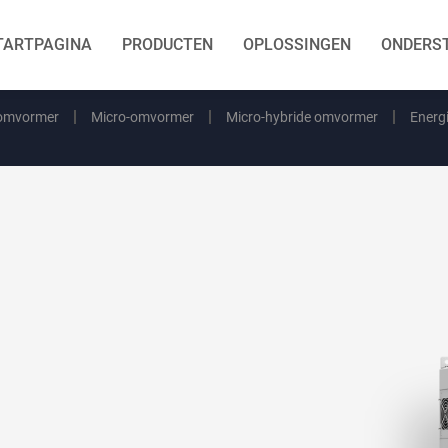
TARTPAGINA
PRODUCTEN
OPLOSSINGEN
ONDERS
 omvormer
Micro-omvormer
Micro-hybride omvormer
Energ