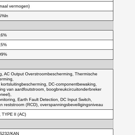
naal vermogen)
5%ln
,6%
,5%
99%
ng, AC Output Overstroombescherming, Thermische
erming,
g kortsluitingbescherming, DC-componentbewaking,
ing van aardfoutstroom, boogbreukcircuitonderbreker
oneel),
itoring, Earth Fault Detection, DC Input Switch,
van reststroom (RCD), overspanningsbeveiligingsniveau
, TYPE II (AC)
S232/KAN