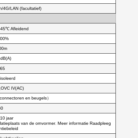
/4G/LAN (facultatief)
>45℃ Afleidend
100%
00m
dB(A)
P65
ïsoleerd
,OVC IV(AC)
connectoren en beugels）
30
/10 jaar
tallatieplaats van de omvormer. Meer informatie Raadpleeg
ntiebeleid